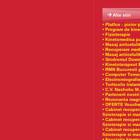
Alte stiri
• Platfus - picior 
• Program de kine
• Fizioterapie
• Kinetomedica pa
• Masaj anticelulit
• Recuperare med
• Masaj anticeluli
• Sindromul Down 
• Kinetoterapeut 
• RMN Bucuresti 
• Computer Tomo
• Electromiografie
• Torticolis tratam
• C.V. Nashoku M.
• Partenerii nostri
• Rezonanta magn
• OFERTE Vouche
• Cabinet recuper
fizioterapie si ma
• Cabinet recuper
fizioterapie si ma
• Cabinet recuper
fizioterapie si ma
• Asociatia kinet