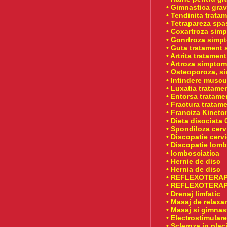
• Gimnastica grav
• Tendinita trata
• Tetrapareza spa
• Coxartroza simp
• Gonrtroza simpt
• Guta tratament 
• Artrita tratame
• Artroza simptom
• Osteoporoza, s
• Intindere muscu
• Luxatia tratame
• Entorsa tratame
• Fractura tratam
• Franciza Kinet
• Dieta disociata 
• Spondiloza cerv
• Discopatie cerv
• Discopatie lomb
• lombosciatica
• Hernie de disc
• Hernia de disc
• REFLEXOTERAP
• REFLEXOTERAP
• Drenaj limfatic
• Masaj de relaxa
• Masaj si gimnas
• Electrostimulare
• Scleroza in plac