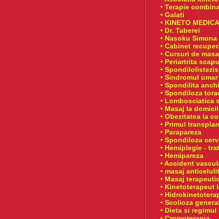
• Terapie combin
• Galati
• KINETO MEDIC
• Dr. Taberei
• Nasoku Simona 
• Cabinet recupe
• Cursuri de masa
• Periartrita sca
• Spondilolistezis
• Sindromul umar
• Spondilita anch
• Spondiloza tora
• Lombosciatica s
• Masaj la domicil
• Obezitatea la co
• Primul transplan
• Parapareza
• Spondiloza cerv
• Hemiplegie - tr
• Hemipareza
• Accident vascul
• masaj anticeluli
• Masaj terapeuti
• Kinetoterapeut 
• Hidrokinetotera
• Scolioza general
• Dieta si regimul
• Cromoterapia