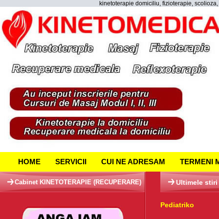
kinetoterapie domiciliu, fizioterapie, scolioz
HOME
SERVICII
CUI NE ADRESAM
TERMENI 
Cabinet KINETOTERAPIE (RECUPERARE)
Ultimele stiri
Pediatriko