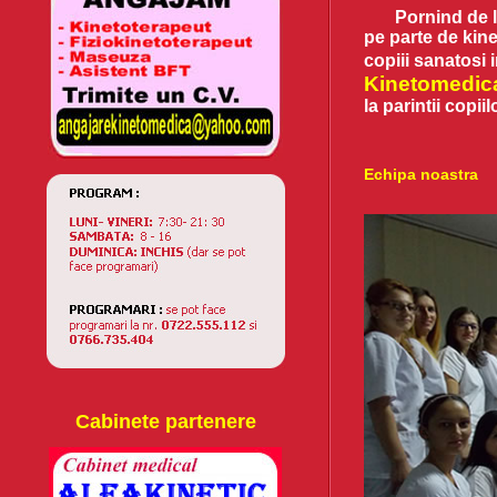
Pornind de l
pe parte de kine
copiii sanatosi 
Kinetomedic
la parintii copii
Echipa noastra
Cabinete partenere